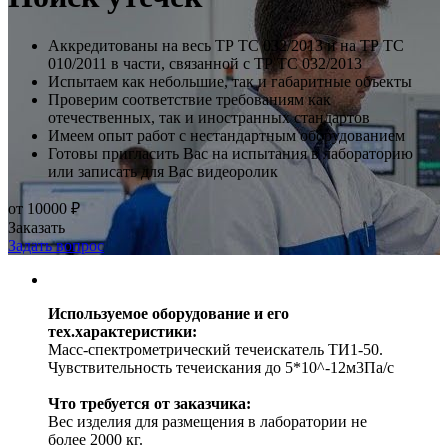
Аккредитованы на весь ТР ТС 032/2013 и на ТР ТС
010/2011 в части, связанной с ТР ТС 032/2013
Испытаем как небольшие, так и габаритные объекты
Проверим соответствие требованиям как
отечественных, так и иностранных стандартов
Имеем опыт работ с нестандартным оборудованием
Готовы пригласить Вас на испытания в лабораторию
или записать для Вас видеоролик
от 10000 ₽
Заказать
Задать вопрос
Используемое оборудование и его
тех.характеристики:
Масс-спектрометрический течеискатель ТИ1-50.
Чувствительность течеискания до 5*10^-12м3Па/с
Что требуется от заказчика:
Вес изделия для размещения в лаборатории не
более 2000 кг.