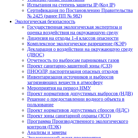
Испытания на степень защиты IP (Код IP)
Сертификация по Постановлению Правительства
№ 2425 (ранее ПП № 982)
Экологическая безопасность
Государственная экологическая экспертиза и
оценка воздействия на окружающую среду
Лицензия на отходы 1-4 классов опасности
Комплексное экологическое разрешение (КЭР)
Декларация о воздействии на окружающую среду
(ДВОС)
Отчетность по выбросам парниковых газов
Проект санитарно-защитной зоны (СЗЗ)
ПНООЛР, паспортизация опасных отходов
Инвентаризация источников и выбросов
загрязняющих веществ в атмосферу
Мероприятия на период НМУ
Проект нормативов допустимых выбросов (НДВ)
Решение о предоставлении водного объекта в
пользование
Проект нормативов допустимых сбросов (НДС)
Проект зоны санитарной охраны (ЗСО)
Программа Производственного экологического
контроля (ПЭК)
Анализы и замеры
Экологический аудит предприятия