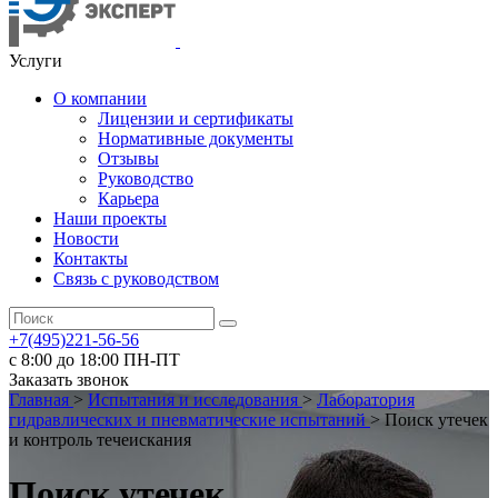
Услуги
О компании
Лицензии и сертификаты
Нормативные документы
Отзывы
Руководство
Карьера
Наши проекты
Новости
Контакты
Связь с руководством
+7(495)221-56-56
с 8:00 до 18:00 ПН-ПТ
Заказать звонок
Главная
>
Испытания и исследования
>
Лаборатория
гидравлических и пневматические испытаний
>
Поиск утечек
и контроль течеискания
Поиск утечек