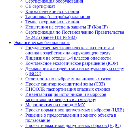
Сертификация оборудования
CE cертификат
Климатические испытания
Тарировка (настройка) клапанов
Температурные испытания
Испытания на степень защиты IP (Код IP)
Сертификация по Постановлению Правительства
№ 2425 (ранее ПП № 982)
Экологическая безопасность
Государственная экологическая экспертиза и
оценка воздействия на окружающую среду
Лицензия на отходы 1-4 классов опасности
Комплексное экологическое разрешение (КЭР)
Декларация о воздействии на окружающую среду
(ДВОС)
Отчетность по выбросам парниковых газов
Проект санитарно-защитной зоны (СЗЗ)
ПНООЛР, паспортизация опасных отходов
Инвентаризация источников и выбросов
загрязняющих веществ в атмосферу
Мероприятия на период НМУ
Проект нормативов допустимых выбросов (НДВ)
Решение о предоставлении водного объекта в
пользование
Проект нормативов допустимых сбросов (НДС)