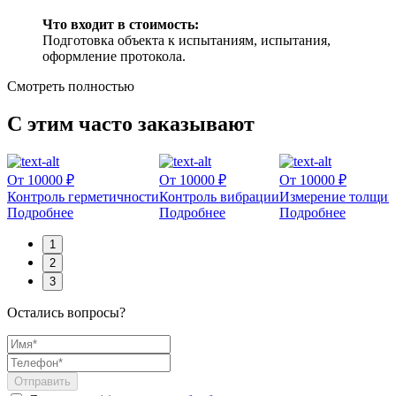
Что входит в стоимость:
Подготовка объекта к испытаниям, испытания,
оформление протокола.
Смотреть полностью
С этим часто заказывают
От 10000 ₽
От 10000 ₽
От 10000 ₽
н
Контроль герметичности
Контроль вибрации
Измерение толщин
Подробнее
Подробнее
Подробнее
1
2
3
Остались вопросы?