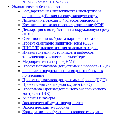
№ 2425 (ранее ПП № 982)
Экологическая безопасность
Государственная экологическая экспертиза и
оценка воздействия на окружающую среду
Лицензия на отходы 1-4 классов опасности
Комплексное экологическое разрешение (КЭР)
Декларация о воздействии на окружающую среду
(ДВОС)
Отчетность по выбросам парниковых газов
Проект санитарно-защитной зоны (СЗЗ)
ПНООЛР, паспортизация опасных отходов
Инвентаризация источников и выбросов
загрязняющих веществ в атмосферу
Мероприятия на период НМУ
Проект нормативов допустимых выбросов (НДВ)
Решение о предоставлении водного объекта в
пользование
Проект нормативов допустимых сбросов (НДС)
Проект зоны санитарной охраны (ЗСО)
Программа Производственного экологического
контроля (ПЭК)
Анализы и замеры
Экологический аудит предприятия
Экологический аутсорсинг
Корпоративное обучение по вопросам охраны