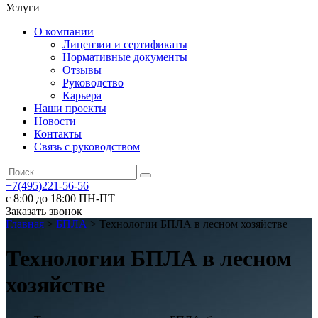
Услуги
О компании
Лицензии и сертификаты
Нормативные документы
Отзывы
Руководство
Карьера
Наши проекты
Новости
Контакты
Связь с руководством
+7(495)221-56-56
с 8:00 до 18:00 ПН-ПТ
Заказать звонок
Главная
>
БПЛА
>
Технологии БПЛА в лесном хозяйстве
Технологии БПЛА в лесном
хозяйстве