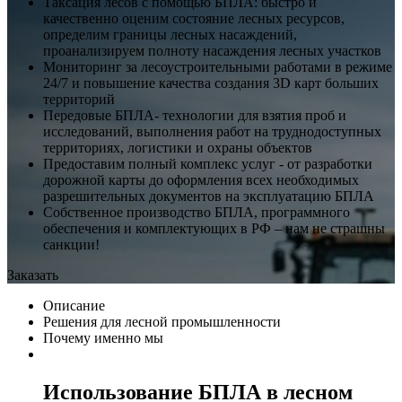
Таксация лесов с помощью БПЛА: быстро и
качественно оценим состояние лесных ресурсов,
определим границы лесных насаждений,
проанализируем полноту насаждения лесных участков
Мониторинг за лесоустроительными работами в режиме
24/7 и повышение качества создания 3D карт больших
территорий
Передовые БПЛА- технологии для взятия проб и
исследований, выполнения работ на труднодоступных
территориях, логистики и охраны объектов
Предоставим полный комплекс услуг - от разработки
дорожной карты до оформления всех необходимых
разрешительных документов на эксплуатацию БПЛА
Собственное производство БПЛА, программного
обеспечения и комплектующих в РФ – нам не страшны
санкции!
Заказать
Описание
Решения для лесной промышленности
Почему именно мы
Использование БПЛА в лесном