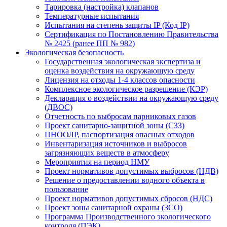
Тарировка (настройка) клапанов
Температурные испытания
Испытания на степень защиты IP (Код IP)
Сертификация по Постановлению Правительства
№ 2425 (ранее ПП № 982)
Экологическая безопасность
Государственная экологическая экспертиза и
оценка воздействия на окружающую среду
Лицензия на отходы 1-4 классов опасности
Комплексное экологическое разрешение (КЭР)
Декларация о воздействии на окружающую среду
(ДВОС)
Отчетность по выбросам парниковых газов
Проект санитарно-защитной зоны (СЗЗ)
ПНООЛР, паспортизация опасных отходов
Инвентаризация источников и выбросов
загрязняющих веществ в атмосферу
Мероприятия на период НМУ
Проект нормативов допустимых выбросов (НДВ)
Решение о предоставлении водного объекта в
пользование
Проект нормативов допустимых сбросов (НДС)
Проект зоны санитарной охраны (ЗСО)
Программа Производственного экологического
контроля (ПЭК)