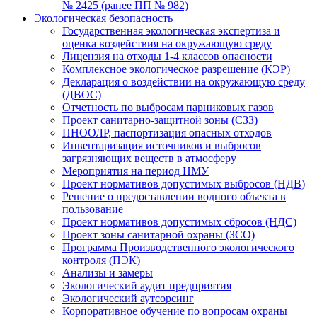
№ 2425 (ранее ПП № 982)
Экологическая безопасность
Государственная экологическая экспертиза и
оценка воздействия на окружающую среду
Лицензия на отходы 1-4 классов опасности
Комплексное экологическое разрешение (КЭР)
Декларация о воздействии на окружающую среду
(ДВОС)
Отчетность по выбросам парниковых газов
Проект санитарно-защитной зоны (СЗЗ)
ПНООЛР, паспортизация опасных отходов
Инвентаризация источников и выбросов
загрязняющих веществ в атмосферу
Мероприятия на период НМУ
Проект нормативов допустимых выбросов (НДВ)
Решение о предоставлении водного объекта в
пользование
Проект нормативов допустимых сбросов (НДС)
Проект зоны санитарной охраны (ЗСО)
Программа Производственного экологического
контроля (ПЭК)
Анализы и замеры
Экологический аудит предприятия
Экологический аутсорсинг
Корпоративное обучение по вопросам охраны