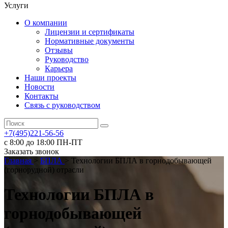
Услуги
О компании
Лицензии и сертификаты
Нормативные документы
Отзывы
Руководство
Карьера
Наши проекты
Новости
Контакты
Связь с руководством
+7(495)221-56-56
с 8:00 до 18:00 ПН-ПТ
Заказать звонок
Главная
>
БПЛА
>
Технологии БПЛА в горнодобывающей
(горнорудной) отрасли
Технологии БПЛА в
горнодобывающей