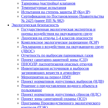
Тарировка (настройка) клапанов
Температурные испытания
Испытания на степень защиты IP (Код IP)
Сертификация по Постановлению Правительства
№ 2425 (ранее ПП № 982)
Экологическая безопасность
Государственная экологическая экспертиза и
оценка воздействия на окружающую среду
Лицензия на отходы 1-4 классов опасности
Комплексное экологическое разрешение (КЭР)
Декларация о воздействии на окружающую среду
(ДВОС)
Отчетность по выбросам парниковых газов
Проект санитарно-защитной зоны (СЗЗ)
ПНООЛР, паспортизация опасных отходов
Инвентаризация источников и выбросов
загрязняющих веществ в атмосферу
Мероприятия на период НМУ
Проект нормативов допустимых выбросов (НДВ)
Решение о предоставлении водного объекта в
пользование
Проект нормативов допустимых сбросов (НДС)
Проект зоны санитарной охраны (ЗСО)
Программа Производственного экологического
контроля (ПЭК)