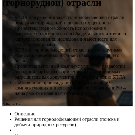
(горнорудной) отрасли
БПЛА для решения задач горнодобывающей отрасли –
поиска месторождений и анализа их ценности
Предоставляем возможность использования
высокотехнологичного способа детального и точного
картографирования, исследования местности для
геодезических работ
БПЛА в горнодобывающей отрасли – это ощутимая
экономия временных и финансовых затрат вашего
бизнеса
Предоставим полный комплекс услуг - от разработки
дорожной карты до оформления всех необходимых
разрешительных документов на эксплуатацию БПЛА
Собственное производство беспилотников, их
комплектующих и программного обеспечения в РФ –
наша работа не зависит от санкций!
Заказать
Описание
Решения для горнодобывающей отрасли (поиска и
добычи природных ресурсов)