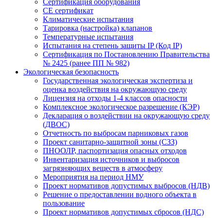
Сертификация оборудования
CE cертификат
Климатические испытания
Тарировка (настройка) клапанов
Температурные испытания
Испытания на степень защиты IP (Код IP)
Сертификация по Постановлению Правительства
№ 2425 (ранее ПП № 982)
Экологическая безопасность
Государственная экологическая экспертиза и
оценка воздействия на окружающую среду
Лицензия на отходы 1-4 классов опасности
Комплексное экологическое разрешение (КЭР)
Декларация о воздействии на окружающую среду
(ДВОС)
Отчетность по выбросам парниковых газов
Проект санитарно-защитной зоны (СЗЗ)
ПНООЛР, паспортизация опасных отходов
Инвентаризация источников и выбросов
загрязняющих веществ в атмосферу
Мероприятия на период НМУ
Проект нормативов допустимых выбросов (НДВ)
Решение о предоставлении водного объекта в
пользование
Проект нормативов допустимых сбросов (НДС)