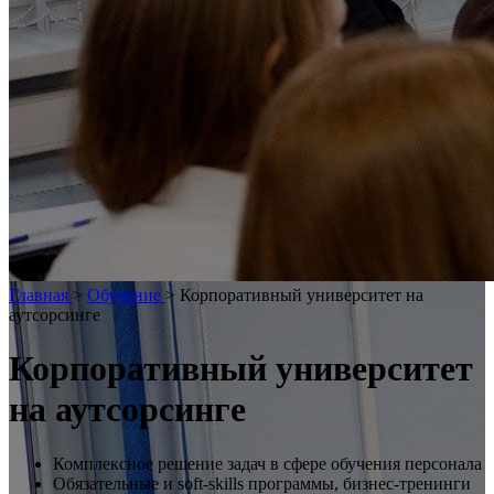
Главная
>
Обучение
>
Корпоративный университет на
аутсорсинге
Корпоративный университет
на аутсорсинге
Комплексное решение задач в сфере обучения персонала
Обязательные и soft-skills программы, бизнес-тренинги