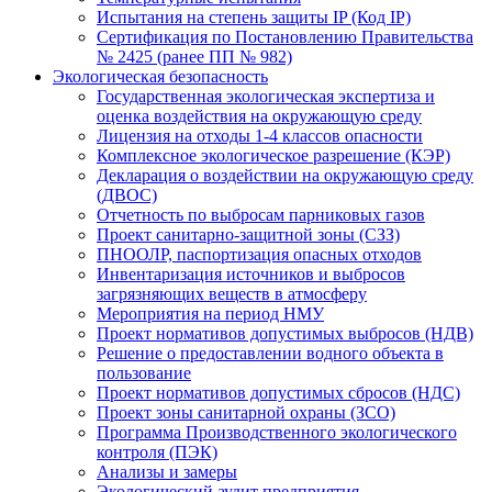
Испытания на степень защиты IP (Код IP)
Сертификация по Постановлению Правительства
№ 2425 (ранее ПП № 982)
Экологическая безопасность
Государственная экологическая экспертиза и
оценка воздействия на окружающую среду
Лицензия на отходы 1-4 классов опасности
Комплексное экологическое разрешение (КЭР)
Декларация о воздействии на окружающую среду
(ДВОС)
Отчетность по выбросам парниковых газов
Проект санитарно-защитной зоны (СЗЗ)
ПНООЛР, паспортизация опасных отходов
Инвентаризация источников и выбросов
загрязняющих веществ в атмосферу
Мероприятия на период НМУ
Проект нормативов допустимых выбросов (НДВ)
Решение о предоставлении водного объекта в
пользование
Проект нормативов допустимых сбросов (НДС)
Проект зоны санитарной охраны (ЗСО)
Программа Производственного экологического
контроля (ПЭК)
Анализы и замеры
Экологический аудит предприятия