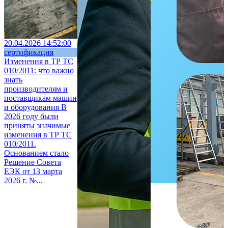
20.04.2026 14:52:00
сертификация
Изменения в ТР ТС
010/2011: что важно
знать
производителям и
поставщикам машин
и оборудования
В
2026 году были
приняты значимые
изменения в ТР ТС
010/2011.
Основанием стало
Решение Совета
ЕЭК от 13 марта
2026 г. №...