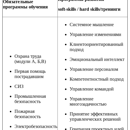
Обязательные
программы обучения
soft-skills / hard skills/тренинги
Системное мышление
Управление изменениями
Клиентоориентированный
подход
Охрана труда
Эмоциональный интеллект
(модули А, Б,В)
Управление персоналом
Первая помощь
пострадавшим
Компетентностный подход
СИЗ
Управление командой
Промышленная
Управление
безопасность
многозадачностью
Пожарная
Принятие эффективных
безопасность
управленческих решений
Электробезопасность
Генерация проектных идей