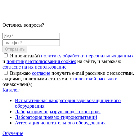
п
р
с
Остались вопросы?
Я прочитал(а)
политику обработки персональных данных
и
политику использования cookies
на сайте, и выражаю
согласие на их использование
.
Выражаю
согласие
получать e-mail рассылки с новостями,
акциями, полезными статьями, с
политикой рассылки
ознакомлен(а)
Каталог
Испытательная лаборатория взрывозащищенного
оборудования
Лаборатория неразрушающего контроля
Лаборатория пневмо-гидроиспытаний
Аттестация испытательного оборудования
Обучение