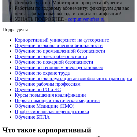
Личный куратор. Мониторинг прогресса обучения
Работаем по годовому абонементу: фиксируем для вас
цены – финансовая выгода и защита от инфляции!
УЗНАТЬ ПОДРОБНЕЕ -
corpuniver-sfera.ru
Подразделы
Корпоративный университет на аутсорсинге
Обучение по экологической безопасности
Обучение по промышленной безопасности
Обучение по электробезопасности
Обучение по пожарной безопасности
Обучение по тепловым энергоустановкам
Обучение по охране труда
Обучение по эксплуатации автомобильного транспорта
Обучение рабочим профессиям
Обучение по ГО и ЧС
Курсы повышения квалификации
Первая помощь и тактическая медицина
Обучение Медицине (НМО)
Профессиональная переподготовка
Обучение БПЛА
Что такое корпоративный