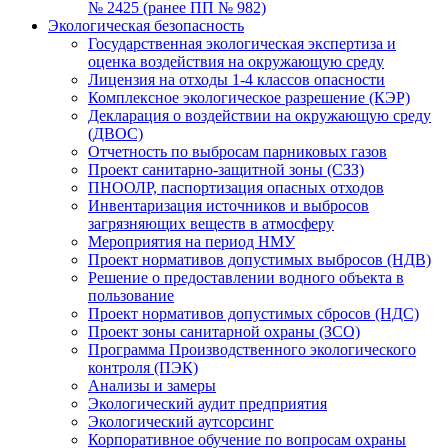
№ 2425 (ранее ПП № 982)
Экологическая безопасность
Государственная экологическая экспертиза и
оценка воздействия на окружающую среду
Лицензия на отходы 1-4 классов опасности
Комплексное экологическое разрешение (КЭР)
Декларация о воздействии на окружающую среду
(ДВОС)
Отчетность по выбросам парниковых газов
Проект санитарно-защитной зоны (СЗЗ)
ПНООЛР, паспортизация опасных отходов
Инвентаризация источников и выбросов
загрязняющих веществ в атмосферу
Мероприятия на период НМУ
Проект нормативов допустимых выбросов (НДВ)
Решение о предоставлении водного объекта в
пользование
Проект нормативов допустимых сбросов (НДС)
Проект зоны санитарной охраны (ЗСО)
Программа Производственного экологического
контроля (ПЭК)
Анализы и замеры
Экологический аудит предприятия
Экологический аутсорсинг
Корпоративное обучение по вопросам охраны