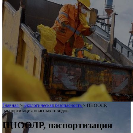
Главная
>
Экологическая безопасность
>
ПНООЛР,
паспортизация опасных отходов
ПНООЛР, паспортизация