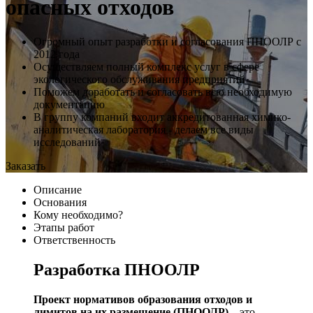
опасных отходов
Огромный опыт разработки и согласования ПНООЛР с
2012 года
Осуществляем полный комплекс услуг в сфере
экологического обслуживания предприятий
Поможем доработать и согласовать всю необходимую
документацию
В группу компаний входит аккредитованная химико-
аналитическая лаборатория - делаем все виды
исследований
Заказать
Описание
Основания
Кому необходимо?
Этапы работ
Ответственность
Разработка ПНООЛР
Проект нормативов образования отходов и
лимитов на их размещение (ПНООЛР)
– это