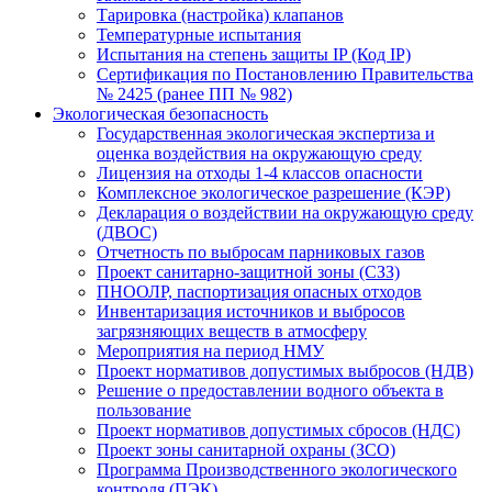
Тарировка (настройка) клапанов
Температурные испытания
Испытания на степень защиты IP (Код IP)
Сертификация по Постановлению Правительства
№ 2425 (ранее ПП № 982)
Экологическая безопасность
Государственная экологическая экспертиза и
оценка воздействия на окружающую среду
Лицензия на отходы 1-4 классов опасности
Комплексное экологическое разрешение (КЭР)
Декларация о воздействии на окружающую среду
(ДВОС)
Отчетность по выбросам парниковых газов
Проект санитарно-защитной зоны (СЗЗ)
ПНООЛР, паспортизация опасных отходов
Инвентаризация источников и выбросов
загрязняющих веществ в атмосферу
Мероприятия на период НМУ
Проект нормативов допустимых выбросов (НДВ)
Решение о предоставлении водного объекта в
пользование
Проект нормативов допустимых сбросов (НДС)
Проект зоны санитарной охраны (ЗСО)
Программа Производственного экологического
контроля (ПЭК)