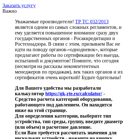
Заказать услугу
Важно
Уважаемые производители!
ТР ТС 032/201
3
является одним из самых сложных регламентов, и
ему уделяется повышенное внимание сразу двух
государственных органов - Росаккредитации и
Ростехнадзора. В связи с этим, призываем Вас не
идти на поводу органов-«однодневок», которые
предлагают работы по сертификации без выезда,
испытаний и документов! Помните, что сегодня
(несмотря на рассказы некомпетентных
менеджеров по продажам), век таких органов и их
сертификатов очень короткий! Будьте бдительны!
Для Вашего удобства мы разработали
калькулятор
https://gk-rte.ru/calculator/
-
Cредство расчета категорий оборудования,
работающего под давлением. Он находится
ниже на этой странице.
Для определения категории, выберите тип
устройства, тип среды, группу, введите диаметр
(или объем) и расчетное давление.
Если Вам требуется рассчитать значения для
нескольких устройств - нажмите на кнопку