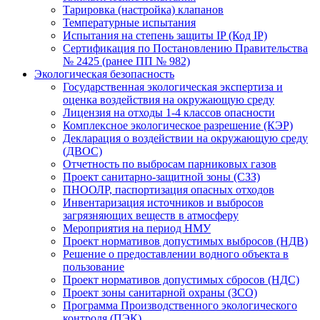
Тарировка (настройка) клапанов
Температурные испытания
Испытания на степень защиты IP (Код IP)
Сертификация по Постановлению Правительства
№ 2425 (ранее ПП № 982)
Экологическая безопасность
Государственная экологическая экспертиза и
оценка воздействия на окружающую среду
Лицензия на отходы 1-4 классов опасности
Комплексное экологическое разрешение (КЭР)
Декларация о воздействии на окружающую среду
(ДВОС)
Отчетность по выбросам парниковых газов
Проект санитарно-защитной зоны (СЗЗ)
ПНООЛР, паспортизация опасных отходов
Инвентаризация источников и выбросов
загрязняющих веществ в атмосферу
Мероприятия на период НМУ
Проект нормативов допустимых выбросов (НДВ)
Решение о предоставлении водного объекта в
пользование
Проект нормативов допустимых сбросов (НДС)
Проект зоны санитарной охраны (ЗСО)
Программа Производственного экологического
контроля (ПЭК)