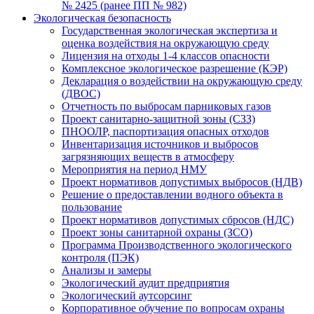
№ 2425 (ранее ПП № 982)
Экологическая безопасность
Государственная экологическая экспертиза и
оценка воздействия на окружающую среду
Лицензия на отходы 1-4 классов опасности
Комплексное экологическое разрешение (КЭР)
Декларация о воздействии на окружающую среду
(ДВОС)
Отчетность по выбросам парниковых газов
Проект санитарно-защитной зоны (СЗЗ)
ПНООЛР, паспортизация опасных отходов
Инвентаризация источников и выбросов
загрязняющих веществ в атмосферу
Мероприятия на период НМУ
Проект нормативов допустимых выбросов (НДВ)
Решение о предоставлении водного объекта в
пользование
Проект нормативов допустимых сбросов (НДС)
Проект зоны санитарной охраны (ЗСО)
Программа Производственного экологического
контроля (ПЭК)
Анализы и замеры
Экологический аудит предприятия
Экологический аутсорсинг
Корпоративное обучение по вопросам охраны