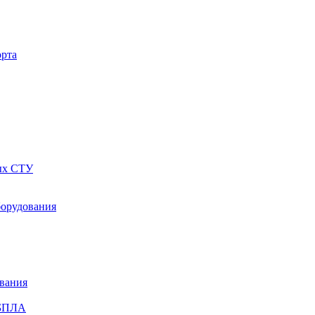
орта
ных СТУ
борудования
ования
 БПЛА