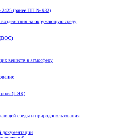
 2425 (ранее ПП № 982)
ка воздействия на окружающую среду
(ДВОС)
щих веществ в атмосферу
зование
троля (ПЭК)
жающей среды и природопользования
й документации
 сооружений