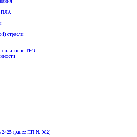
ования
 БПЛА
и
й) отрасли
а полигонов ТБО
енности
 2425 (ранее ПП № 982)