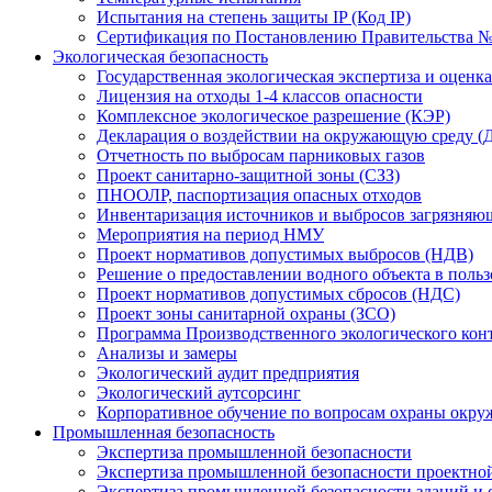
Испытания на степень защиты IP (Код IP)
Сертификация по Постановлению Правительства №
Экологическая безопасность
Государственная экологическая экспертиза и оцен
Лицензия на отходы 1-4 классов опасности
Комплексное экологическое разрешение (КЭР)
Декларация о воздействии на окружающую среду 
Отчетность по выбросам парниковых газов
Проект санитарно-защитной зоны (СЗЗ)
ПНООЛР, паспортизация опасных отходов
Инвентаризация источников и выбросов загрязняю
Мероприятия на период НМУ
Проект нормативов допустимых выбросов (НДВ)
Решение о предоставлении водного объекта в поль
Проект нормативов допустимых сбросов (НДС)
Проект зоны санитарной охраны (ЗСО)
Программа Производственного экологического кон
Анализы и замеры
Экологический аудит предприятия
Экологический аутсорсинг
Корпоративное обучение по вопросам охраны окру
Промышленная безопасность
Экспертиза промышленной безопасности
Экспертиза промышленной безопасности проектно
Экспертиза промышленной безопасности зданий и