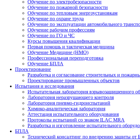
Обучение по электробезопасности
Обучение по пожарной безопасности
Обучение по тепловым энергоустановкам
Обучение по охране труда
Обучение по эксплуатации автомобильного трансп
Обучение рабочим профессиям
Обучение по ГО и ЧС
Курсы повышения квалификации
Первая помощь и тактическая медицина
Обучение Медицине (НМО)
Профессиональная переподготовка
Обучение БПЛА
Проектирование
Разработка и согласование строительных и пожар
Проектирование промышленных объектов
Испытания и исследования
Испытательная лаборатория взрывозащищенного о
Лаборатория неразрушающего контроля
Лаборатория пневмо-гидроиспытаний
Химико-аналитическая лаборатория
Аттестация испытательного оборудования
Протоколы испытаний со знаком ILAC MRA
Разработка и изготовление испытательного оборуд
БПЛА
Технический консалтинг по внедрению защиты от