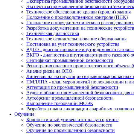
Экспертиза промышленной безопасности оборудов
Экспертиза промышленной безопасности техническ
Техническое обследование крыши (кровли) здания
Положение о производственном контроле (ППК)
Положение о порядке технического расследования
Разработка документации на технические устройст
Техническая диагностика
Техническое освидетельствование оборудования
Постановка на учет технического устройства
ВДГО - диагностирование внутридомового газовог
ВКГО - диагностика внутриквартирного газового о
Сертификат промышленной безопасности
Регистрация опасного производственного объекта 
Анализ риска на ОПО
Лицензия на эксплуатацию взрывопожароопасных 
ПМЛЛПА - план мероприятий по локализации и лик
Аттестация по промышленной безопасности
Аудит в области промышленной безопасности для 
Аутсорсинг промышленной безопасности
Выполнение требований МОЭК
Разработка плана ликвидации аварийных разливов
Обучение
Корпоративный университет на аутсорсинге
Обучение по экологической безопасности
Обучение по промышленной безопасности