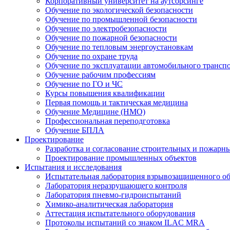
Корпоративный университет на аутсорсинге
Обучение по экологической безопасности
Обучение по промышленной безопасности
Обучение по электробезопасности
Обучение по пожарной безопасности
Обучение по тепловым энергоустановкам
Обучение по охране труда
Обучение по эксплуатации автомобильного трансп
Обучение рабочим профессиям
Обучение по ГО и ЧС
Курсы повышения квалификации
Первая помощь и тактическая медицина
Обучение Медицине (НМО)
Профессиональная переподготовка
Обучение БПЛА
Проектирование
Разработка и согласование строительных и пожар
Проектирование промышленных объектов
Испытания и исследования
Испытательная лаборатория взрывозащищенного о
Лаборатория неразрушающего контроля
Лаборатория пневмо-гидроиспытаний
Химико-аналитическая лаборатория
Аттестация испытательного оборудования
Протоколы испытаний со знаком ILAC MRA