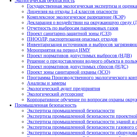
Экологическая безопасность
Государственная экологическая экспертиза и оцен
Лицензия на отходы 1-4 классов опасности
Комплексное экологическое разрешение (КЭР)
Декларация о воздействии на окружающую среду 
Отчетность по выбросам парниковых газов
Проект санитарно-защитной зоны (СЗЗ)
ПНООЛР, паспортизация опасных отходов
Инвентаризация источников и выбросов загрязняю
Мероприятия на период НМУ
Проект нормативов допустимых выбросов (НДВ)
Решение о предоставлении водного объекта в поль
Проект нормативов допустимых сбросов (НДС)
Проект зоны санитарной охраны (ЗСО)
Программа Производственного экологического кон
Анализы и замеры
Экологический аудит предприятия
Экологический аутсорсинг
Корпоративное обучение по вопросам охраны окру
Промышленная безопасность
Экспертиза промышленной безопасности
Экспертиза промышленной безопасности проектно
Экспертиза промышленной безопасности зданий и
Экспертиза промышленной безопасности газового 
Экспертиза промышленной безопасности оборудова