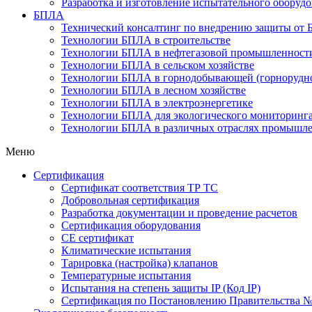
Разработка и изготовление испытательного оборуд
БПЛА
Технический консалтинг по внедрению защиты от
Технологии БПЛА в строительстве
Технологии БПЛА в нефтегазовой промышленност
Технологии БПЛА в сельском хозяйстве
Технологии БПЛА в горнодобывающей (горнорудно
Технологии БПЛА в лесном хозяйстве
Технологии БПЛА в электроэнергетике
Технологии БПЛА для экологического мониторинг
Технологии БПЛА в различных отраслях промышл
Меню
Сертификация
Cертификат соответствия ТР ТС
Добровольная сертификация
Разработка документации и проведение расчетов
Сертификация оборудования
CE cертификат
Климатические испытания
Тарировка (настройка) клапанов
Температурные испытания
Испытания на степень защиты IP (Код IP)
Сертификация по Постановлению Правительства №