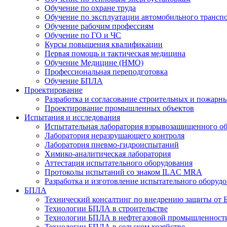
Обучение по охране труда
Обучение по эксплуатации автомобильного трансп
Обучение рабочим профессиям
Обучение по ГО и ЧС
Курсы повышения квалификации
Первая помощь и тактическая медицина
Обучение Медицине (НМО)
Профессиональная переподготовка
Обучение БПЛА
Проектирование
Разработка и согласование строительных и пожар
Проектирование промышленных объектов
Испытания и исследования
Испытательная лаборатория взрывозащищенного о
Лаборатория неразрушающего контроля
Лаборатория пневмо-гидроиспытаний
Химико-аналитическая лаборатория
Аттестация испытательного оборудования
Протоколы испытаний со знаком ILAC MRA
Разработка и изготовление испытательного оборуд
БПЛА
Технический консалтинг по внедрению защиты от
Технологии БПЛА в строительстве
Технологии БПЛА в нефтегазовой промышленност
Технологии БПЛА в сельском хозяйстве