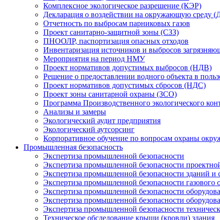
Комплексное экологическое разрешение (КЭР)
Декларация о воздействии на окружающую среду 
Отчетность по выбросам парниковых газов
Проект санитарно-защитной зоны (СЗЗ)
ПНООЛР, паспортизация опасных отходов
Инвентаризация источников и выбросов загрязняю
Мероприятия на период НМУ
Проект нормативов допустимых выбросов (НДВ)
Решение о предоставлении водного объекта в поль
Проект нормативов допустимых сбросов (НДС)
Проект зоны санитарной охраны (ЗСО)
Программа Производственного экологического кон
Анализы и замеры
Экологический аудит предприятия
Экологический аутсорсинг
Корпоративное обучение по вопросам охраны окру
Промышленная безопасность
Экспертиза промышленной безопасности
Экспертиза промышленной безопасности проектно
Экспертиза промышленной безопасности зданий и
Экспертиза промышленной безопасности газового 
Экспертиза промышленной безопасности оборудова
Экспертиза промышленной безопасности оборудов
Экспертиза промышленной безопасности техническ
Техническое обследование крыши (кровли) здания