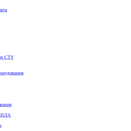
орта
ных СТУ
борудования
ования
 БПЛА
и