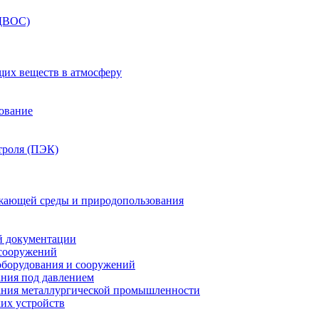
(ДВОС)
щих веществ в атмосферу
зование
троля (ПЭК)
жающей среды и природопользования
й документации
 сооружений
оборудования и сооружений
ния под давлением
ания металлургической промышленности
их устройств