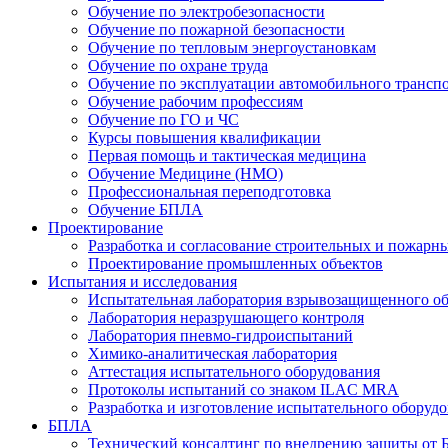
Обучение по электробезопасности
Обучение по пожарной безопасности
Обучение по тепловым энергоустановкам
Обучение по охране труда
Обучение по эксплуатации автомобильного трансп
Обучение рабочим профессиям
Обучение по ГО и ЧС
Курсы повышения квалификации
Первая помощь и тактическая медицина
Обучение Медицине (НМО)
Профессиональная переподготовка
Обучение БПЛА
Проектирование
Разработка и согласование строительных и пожар
Проектирование промышленных объектов
Испытания и исследования
Испытательная лаборатория взрывозащищенного о
Лаборатория неразрушающего контроля
Лаборатория пневмо-гидроиспытаний
Химико-аналитическая лаборатория
Аттестация испытательного оборудования
Протоколы испытаний со знаком ILAC MRA
Разработка и изготовление испытательного оборуд
БПЛА
Технический консалтинг по внедрению защиты от