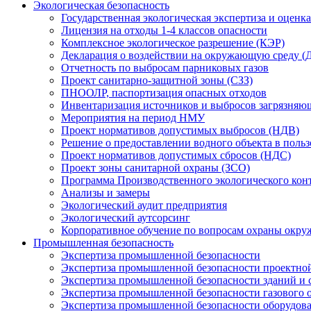
Экологическая безопасность
Государственная экологическая экспертиза и оцен
Лицензия на отходы 1-4 классов опасности
Комплексное экологическое разрешение (КЭР)
Декларация о воздействии на окружающую среду 
Отчетность по выбросам парниковых газов
Проект санитарно-защитной зоны (СЗЗ)
ПНООЛР, паспортизация опасных отходов
Инвентаризация источников и выбросов загрязняю
Мероприятия на период НМУ
Проект нормативов допустимых выбросов (НДВ)
Решение о предоставлении водного объекта в поль
Проект нормативов допустимых сбросов (НДС)
Проект зоны санитарной охраны (ЗСО)
Программа Производственного экологического кон
Анализы и замеры
Экологический аудит предприятия
Экологический аутсорсинг
Корпоративное обучение по вопросам охраны окру
Промышленная безопасность
Экспертиза промышленной безопасности
Экспертиза промышленной безопасности проектно
Экспертиза промышленной безопасности зданий и
Экспертиза промышленной безопасности газового 
Экспертиза промышленной безопасности оборудова