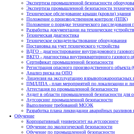
Экспертиза промышленной безопасности оборудов
Экспертиза промышленной безопасности техническ
Техническое обследование крыши (кровли) здания
Положение о производственном контроле (ППК)
Положение о порядке технического расследования
Разработка документации на технические устройст
Техническая диагностика
Техническое освидетельствование оборудования
Постановка на учет технического устройства
ВДГО - диагностирование внутридомового газовог
ВКГО - диагностика внутриквартирного газового о
Сертификат промышленной безопасности
Регистрация опасного производственного объекта 
Анализ риска на ОПО
Лицензия на эксплуатацию взрывопожароопасных 
ПМЛЛПА - план мероприятий по локализации и лик
Аттестация по промышленной безопасности
Аудит в области промышленной безопасности для 
Аутсорсинг промышленной безопасности
Выполнение требований МОЭК
Разработка плана ликвидации аварийных разливов
Обучение
Корпоративный университет на аутсорсинге
Обучение по экологической безопасности
Обучение по промышленной безопасности