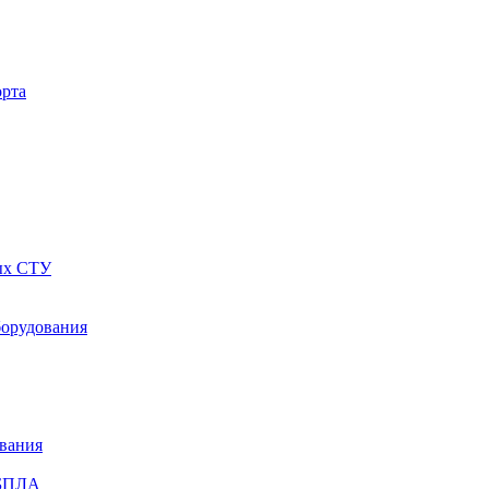
орта
ных СТУ
борудования
ования
 БПЛА