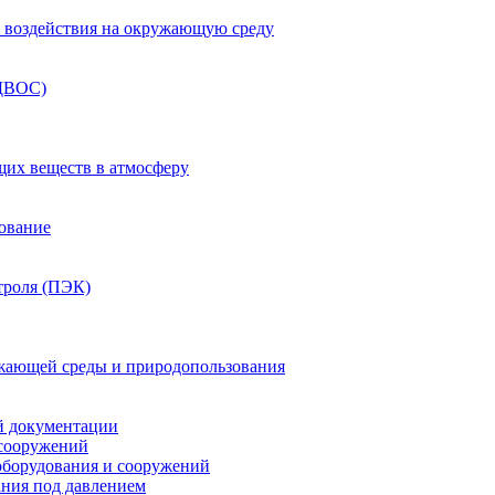
ка воздействия на окружающую среду
(ДВОС)
щих веществ в атмосферу
зование
троля (ПЭК)
жающей среды и природопользования
й документации
 сооружений
оборудования и сооружений
ния под давлением