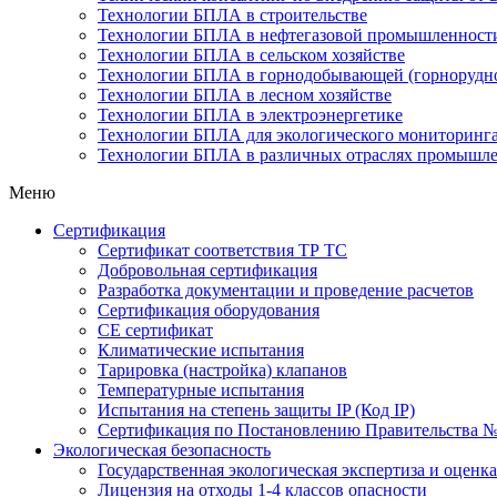
Технологии БПЛА в строительстве
Технологии БПЛА в нефтегазовой промышленност
Технологии БПЛА в сельском хозяйстве
Технологии БПЛА в горнодобывающей (горнорудно
Технологии БПЛА в лесном хозяйстве
Технологии БПЛА в электроэнергетике
Технологии БПЛА для экологического мониторинг
Технологии БПЛА в различных отраслях промышл
Меню
Сертификация
Cертификат соответствия ТР ТС
Добровольная сертификация
Разработка документации и проведение расчетов
Сертификация оборудования
CE cертификат
Климатические испытания
Тарировка (настройка) клапанов
Температурные испытания
Испытания на степень защиты IP (Код IP)
Сертификация по Постановлению Правительства №
Экологическая безопасность
Государственная экологическая экспертиза и оцен
Лицензия на отходы 1-4 классов опасности