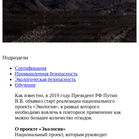
Россия, Сибирь
Вид услуги:
Разработка проекта технической документации, в т.ч.,
материалов оценки воздействия на окружающую среду
технологии по приготовлению техногрунтов из
золошлаковых отходов угольных предприятий,
сопровождение всего комплекта документов при
прохождении Государственной экологической экспертизы.
Подразделы
Сертификация
Промышленная безопасность
Экологическая безопасность
Обучение
Как известно, в 2019 году Президент РФ Путин
В.В. объявил старт реализации национального
проекта «Экология», в рамках которого
необходимо вовлечь в повторное применение как
можно большее количество отходов.
О проекте «Экология»
Национальный проект, которым руководит