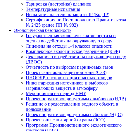
Тарировка (настройка) клапанов
Температурные испытания
Испытания на степень защиты IP (Код IP)
Сертификация по Постановлению Правительства
№ 2425 (ранее ПП № 982)
Экологическая безопасность
Государственная экологическая экспертиза и
оценка воздействия на окружающую среду
Лицензия на отходы 1-4 классов опасности
Комплексное экологическое разрешение (КЭР)
Декларация о воздействии на окружающую среду
(ДВОС)
Отчетность по выбросам парниковых газов
Проект санитарно-защитной зоны (СЗЗ)
ПНООЛР, паспортизация опасных отходов
Инвентаризация источников и выбросов
загрязняющих веществ в атмосферу
Мероприятия на период НМУ
Проект нормативов допустимых выбросов (НДВ)
Решение о предоставлении водного объекта в
пользование
Проект нормативов допустимых сбросов (НДС)
Проект зоны санитарной охраны (ЗСО)
Программа Производственного экологического
контроля (ПЭК)