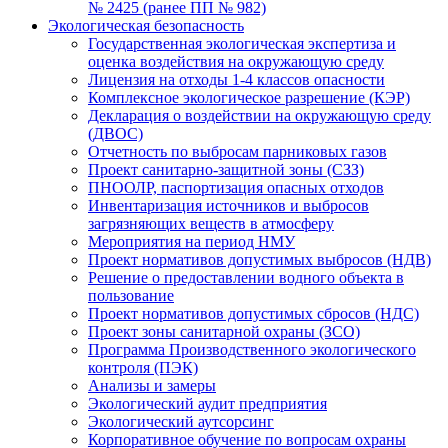
№ 2425 (ранее ПП № 982)
Экологическая безопасность
Государственная экологическая экспертиза и
оценка воздействия на окружающую среду
Лицензия на отходы 1-4 классов опасности
Комплексное экологическое разрешение (КЭР)
Декларация о воздействии на окружающую среду
(ДВОС)
Отчетность по выбросам парниковых газов
Проект санитарно-защитной зоны (СЗЗ)
ПНООЛР, паспортизация опасных отходов
Инвентаризация источников и выбросов
загрязняющих веществ в атмосферу
Мероприятия на период НМУ
Проект нормативов допустимых выбросов (НДВ)
Решение о предоставлении водного объекта в
пользование
Проект нормативов допустимых сбросов (НДС)
Проект зоны санитарной охраны (ЗСО)
Программа Производственного экологического
контроля (ПЭК)
Анализы и замеры
Экологический аудит предприятия
Экологический аутсорсинг
Корпоративное обучение по вопросам охраны