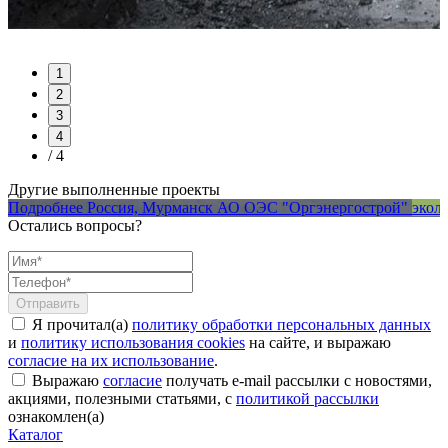
ь
1
2
3
4
/ 4
Другие выполненные проекты
е
Подробнее
Россия, Мурманск
АО ОЭС "Оргэнергострой"
экол
Остались вопросы?
Я прочитал(а)
политику обработки персональных данных
и
политику использования cookies
на сайте, и выражаю
согласие на их использование
.
Выражаю
согласие
получать e-mail рассылки с новостями,
акциями, полезными статьями, с
политикой рассылки
ознакомлен(а)
Каталог