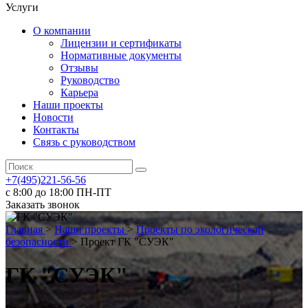
Услуги
О компании
Лицензии и сертификаты
Нормативные документы
Отзывы
Руководство
Карьера
Наши проекты
Новости
Контакты
Связь с руководством
+7(495)221-56-56
с 8:00 до 18:00 ПН-ПТ
Заказать звонок
Главная
>
Наши проекты
>
Проекты по экологической
безопасности
>
Проект ГК "СУЭК"
ГК "СУЭК"