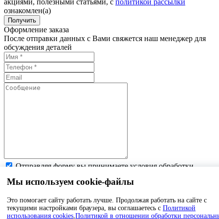
акциями, полезными статьями, с
политикой рассылки
ознакомлен(а)
Получить
Оформление заказа
После отправки данных с Вами свяжется наш менеджер для
обсуждения деталей
Отправляя форму вы принимаете условия обработки
персональных данных
Мы используем cookie-файлы
Отправить
Это помогает сайту работать лучше. Продолжая работать на сайте с
Спасибо за заказ,
текущими настройками браузера, вы соглашаетесь c
Политикой
в ближайшее время
использования cookies
,
Политикой в отношении обработки персональн