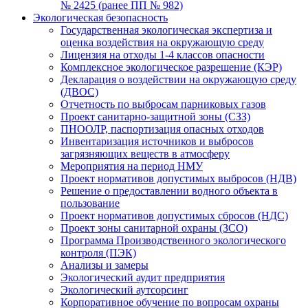
№ 2425 (ранее ПП № 982)
Экологическая безопасность
Государственная экологическая экспертиза и
оценка воздействия на окружающую среду
Лицензия на отходы 1-4 классов опасности
Комплексное экологическое разрешение (КЭР)
Декларация о воздействии на окружающую среду
(ДВОС)
Отчетность по выбросам парниковых газов
Проект санитарно-защитной зоны (СЗЗ)
ПНООЛР, паспортизация опасных отходов
Инвентаризация источников и выбросов
загрязняющих веществ в атмосферу
Мероприятия на период НМУ
Проект нормативов допустимых выбросов (НДВ)
Решение о предоставлении водного объекта в
пользование
Проект нормативов допустимых сбросов (НДС)
Проект зоны санитарной охраны (ЗСО)
Программа Производственного экологического
контроля (ПЭК)
Анализы и замеры
Экологический аудит предприятия
Экологический аутсорсинг
Корпоративное обучение по вопросам охраны