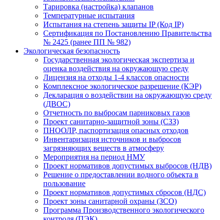
Тарировка (настройка) клапанов
Температурные испытания
Испытания на степень защиты IP (Код IP)
Сертификация по Постановлению Правительства
№ 2425 (ранее ПП № 982)
Экологическая безопасность
Государственная экологическая экспертиза и
оценка воздействия на окружающую среду
Лицензия на отходы 1-4 классов опасности
Комплексное экологическое разрешение (КЭР)
Декларация о воздействии на окружающую среду
(ДВОС)
Отчетность по выбросам парниковых газов
Проект санитарно-защитной зоны (СЗЗ)
ПНООЛР, паспортизация опасных отходов
Инвентаризация источников и выбросов
загрязняющих веществ в атмосферу
Мероприятия на период НМУ
Проект нормативов допустимых выбросов (НДВ)
Решение о предоставлении водного объекта в
пользование
Проект нормативов допустимых сбросов (НДС)
Проект зоны санитарной охраны (ЗСО)
Программа Производственного экологического
контроля (ПЭК)