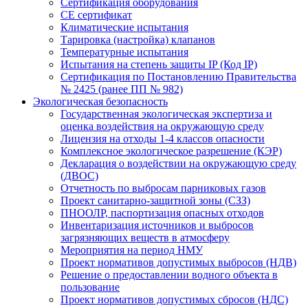
Сертификация оборудования
CE cертификат
Климатические испытания
Тарировка (настройка) клапанов
Температурные испытания
Испытания на степень защиты IP (Код IP)
Сертификация по Постановлению Правительства
№ 2425 (ранее ПП № 982)
Экологическая безопасность
Государственная экологическая экспертиза и
оценка воздействия на окружающую среду
Лицензия на отходы 1-4 классов опасности
Комплексное экологическое разрешение (КЭР)
Декларация о воздействии на окружающую среду
(ДВОС)
Отчетность по выбросам парниковых газов
Проект санитарно-защитной зоны (СЗЗ)
ПНООЛР, паспортизация опасных отходов
Инвентаризация источников и выбросов
загрязняющих веществ в атмосферу
Мероприятия на период НМУ
Проект нормативов допустимых выбросов (НДВ)
Решение о предоставлении водного объекта в
пользование
Проект нормативов допустимых сбросов (НДС)