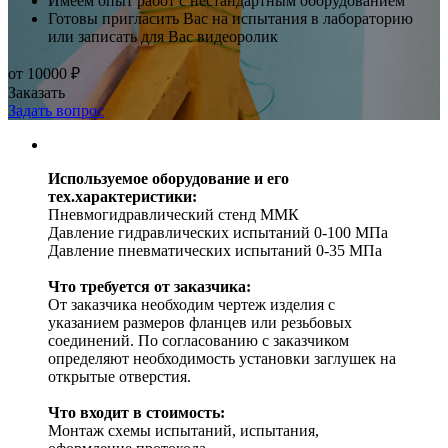
Имеем опыт работ с нестандартным оборудованием
Готовы пригласить Вас на испытания в лабораторию
или записать для Вас видеоролик
от 10000 ₽
Заказать
Задать вопрос
Используемое оборудование и его
тех.характеристики:
Пневмогидравлический стенд ММК
Давление гидравлических испытаний 0-100 МПа
Давление пневматических испытаний 0-35 МПа
Что требуется от заказчика:
От заказчика необходим чертеж изделия с
указанием размеров фланцев или резьбовых
соединений. По согласованию с заказчиком
определяют необходимость установки заглушек на
открытые отверстия.
Что входит в стоимость:
Монтаж схемы испытаний, испытания,