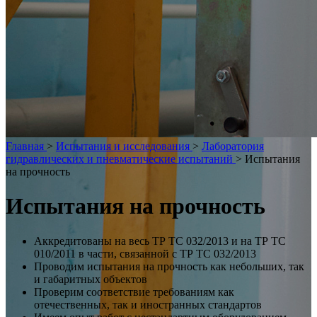
Главная
>
Испытания и исследования
>
Лаборатория
гидравлических и пневматические испытаний
>
Испытания
на прочность
Испытания на прочность
Аккредитованы на весь ТР ТС 032/2013 и на ТР ТС
010/2011 в части, связанной с ТР ТС 032/2013
Проводим испытания на прочность как небольших, так
и габаритных объектов
Проверим соответствие требованиям как
отечественных, так и иностранных стандартов