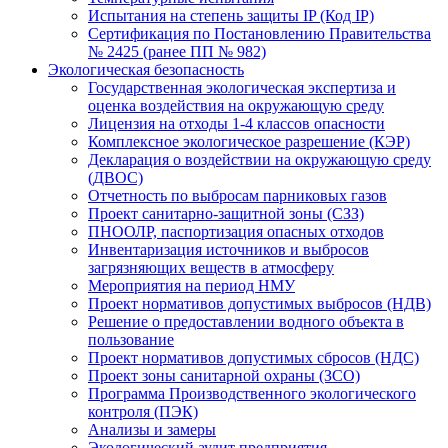
Испытания на степень защиты IP (Код IP)
Сертификация по Постановлению Правительства
№ 2425 (ранее ПП № 982)
Экологическая безопасность
Государственная экологическая экспертиза и
оценка воздействия на окружающую среду
Лицензия на отходы 1-4 классов опасности
Комплексное экологическое разрешение (КЭР)
Декларация о воздействии на окружающую среду
(ДВОС)
Отчетность по выбросам парниковых газов
Проект санитарно-защитной зоны (СЗЗ)
ПНООЛР, паспортизация опасных отходов
Инвентаризация источников и выбросов
загрязняющих веществ в атмосферу
Мероприятия на период НМУ
Проект нормативов допустимых выбросов (НДВ)
Решение о предоставлении водного объекта в
пользование
Проект нормативов допустимых сбросов (НДС)
Проект зоны санитарной охраны (ЗСО)
Программа Производственного экологического
контроля (ПЭК)
Анализы и замеры
Экологический аудит предприятия