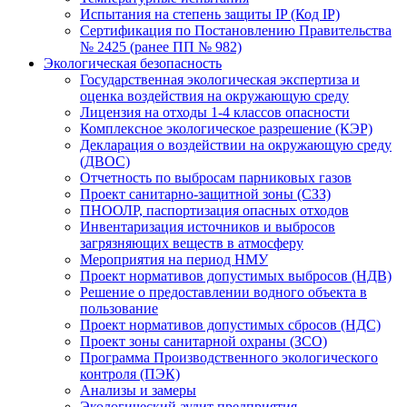
Испытания на степень защиты IP (Код IP)
Сертификация по Постановлению Правительства
№ 2425 (ранее ПП № 982)
Экологическая безопасность
Государственная экологическая экспертиза и
оценка воздействия на окружающую среду
Лицензия на отходы 1-4 классов опасности
Комплексное экологическое разрешение (КЭР)
Декларация о воздействии на окружающую среду
(ДВОС)
Отчетность по выбросам парниковых газов
Проект санитарно-защитной зоны (СЗЗ)
ПНООЛР, паспортизация опасных отходов
Инвентаризация источников и выбросов
загрязняющих веществ в атмосферу
Мероприятия на период НМУ
Проект нормативов допустимых выбросов (НДВ)
Решение о предоставлении водного объекта в
пользование
Проект нормативов допустимых сбросов (НДС)
Проект зоны санитарной охраны (ЗСО)
Программа Производственного экологического
контроля (ПЭК)
Анализы и замеры
Экологический аудит предприятия