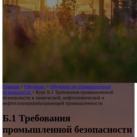
Главная
>
Обучение
>
Обучение по промышленной
безопасности
>
Курс Б.1 Требования промышленной
безопасности в химической, нефтехимической и
нефтегазоперерабатывающей промышленности
Б.1 Требования
промышленной безопасности