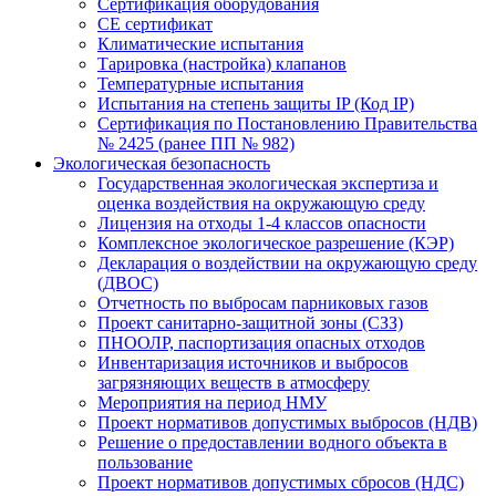
Сертификация оборудования
CE cертификат
Климатические испытания
Тарировка (настройка) клапанов
Температурные испытания
Испытания на степень защиты IP (Код IP)
Сертификация по Постановлению Правительства
№ 2425 (ранее ПП № 982)
Экологическая безопасность
Государственная экологическая экспертиза и
оценка воздействия на окружающую среду
Лицензия на отходы 1-4 классов опасности
Комплексное экологическое разрешение (КЭР)
Декларация о воздействии на окружающую среду
(ДВОС)
Отчетность по выбросам парниковых газов
Проект санитарно-защитной зоны (СЗЗ)
ПНООЛР, паспортизация опасных отходов
Инвентаризация источников и выбросов
загрязняющих веществ в атмосферу
Мероприятия на период НМУ
Проект нормативов допустимых выбросов (НДВ)
Решение о предоставлении водного объекта в
пользование
Проект нормативов допустимых сбросов (НДС)