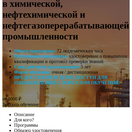
в химической,
нефтехимической и
нефтегазоперерабатывающей
промышленности
Объем программы:
72 академических часа
Получаемые документы:
удостоверение о повышении
квалификации и протокол проверки знаний
Срок действия удостоверения:
5 лет
Форма обучения
:
очная / дистанционная
ПРЕДОСТАВЛЯЕМ ДЕМО-ДОСТУП ДЛЯ
ОЗНАКОМЛЕНИЯ С ПОРТАЛОМ ОБУЧЕНИЯ!
от 3000 ₽
Заказать обучение
Описание
Для кого?
Программы
Образец удостоверения