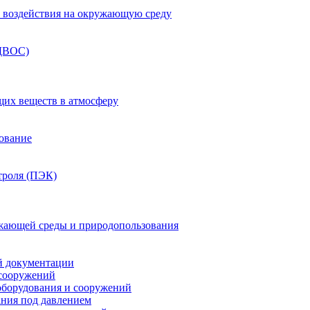
ка воздействия на окружающую среду
(ДВОС)
щих веществ в атмосферу
зование
троля (ПЭК)
жающей среды и природопользования
й документации
 сооружений
оборудования и сооружений
ния под давлением