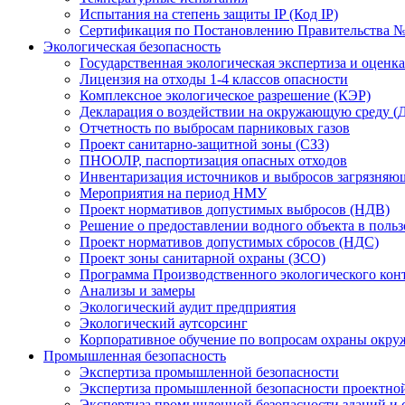
Испытания на степень защиты IP (Код IP)
Сертификация по Постановлению Правительства №
Экологическая безопасность
Государственная экологическая экспертиза и оцен
Лицензия на отходы 1-4 классов опасности
Комплексное экологическое разрешение (КЭР)
Декларация о воздействии на окружающую среду 
Отчетность по выбросам парниковых газов
Проект санитарно-защитной зоны (СЗЗ)
ПНООЛР, паспортизация опасных отходов
Инвентаризация источников и выбросов загрязняю
Мероприятия на период НМУ
Проект нормативов допустимых выбросов (НДВ)
Решение о предоставлении водного объекта в поль
Проект нормативов допустимых сбросов (НДС)
Проект зоны санитарной охраны (ЗСО)
Программа Производственного экологического кон
Анализы и замеры
Экологический аудит предприятия
Экологический аутсорсинг
Корпоративное обучение по вопросам охраны окру
Промышленная безопасность
Экспертиза промышленной безопасности
Экспертиза промышленной безопасности проектно
Экспертиза промышленной безопасности зданий и