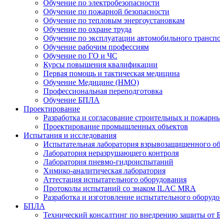
Обучение по электробезопасности
Обучение по пожарной безопасности
Обучение по тепловым энергоустановкам
Обучение по охране труда
Обучение по эксплуатации автомобильного трансп
Обучение рабочим профессиям
Обучение по ГО и ЧС
Курсы повышения квалификации
Первая помощь и тактическая медицина
Обучение Медицине (НМО)
Профессиональная переподготовка
Обучение БПЛА
Проектирование
Разработка и согласование строительных и пожар
Проектирование промышленных объектов
Испытания и исследования
Испытательная лаборатория взрывозащищенного о
Лаборатория неразрушающего контроля
Лаборатория пневмо-гидроиспытаний
Химико-аналитическая лаборатория
Аттестация испытательного оборудования
Протоколы испытаний со знаком ILAC MRA
Разработка и изготовление испытательного оборуд
БПЛА
Технический консалтинг по внедрению защиты от