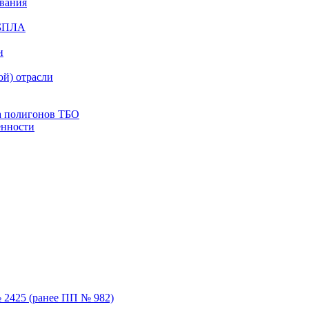
ования
 БПЛА
и
й) отрасли
а полигонов ТБО
енности
 2425 (ранее ПП № 982)