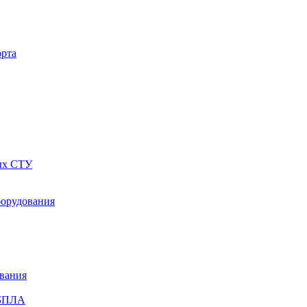
орта
ных СТУ
борудования
ования
 БПЛА