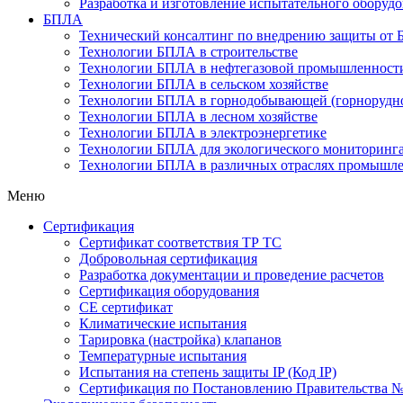
Разработка и изготовление испытательного оборуд
БПЛА
Технический консалтинг по внедрению защиты от
Технологии БПЛА в строительстве
Технологии БПЛА в нефтегазовой промышленност
Технологии БПЛА в сельском хозяйстве
Технологии БПЛА в горнодобывающей (горнорудно
Технологии БПЛА в лесном хозяйстве
Технологии БПЛА в электроэнергетике
Технологии БПЛА для экологического мониторинг
Технологии БПЛА в различных отраслях промышл
Меню
Сертификация
Cертификат соответствия ТР ТС
Добровольная сертификация
Разработка документации и проведение расчетов
Сертификация оборудования
CE cертификат
Климатические испытания
Тарировка (настройка) клапанов
Температурные испытания
Испытания на степень защиты IP (Код IP)
Сертификация по Постановлению Правительства №