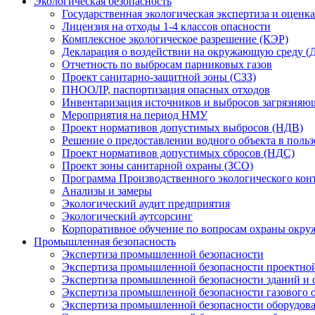
Экологическая безопасность
Государственная экологическая экспертиза и оцен
Лицензия на отходы 1-4 классов опасности
Комплексное экологическое разрешение (КЭР)
Декларация о воздействии на окружающую среду 
Отчетность по выбросам парниковых газов
Проект санитарно-защитной зоны (СЗЗ)
ПНООЛР, паспортизация опасных отходов
Инвентаризация источников и выбросов загрязняю
Мероприятия на период НМУ
Проект нормативов допустимых выбросов (НДВ)
Решение о предоставлении водного объекта в поль
Проект нормативов допустимых сбросов (НДС)
Проект зоны санитарной охраны (ЗСО)
Программа Производственного экологического кон
Анализы и замеры
Экологический аудит предприятия
Экологический аутсорсинг
Корпоративное обучение по вопросам охраны окру
Промышленная безопасность
Экспертиза промышленной безопасности
Экспертиза промышленной безопасности проектно
Экспертиза промышленной безопасности зданий и
Экспертиза промышленной безопасности газового 
Экспертиза промышленной безопасности оборудова