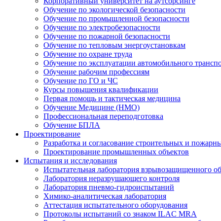
Корпоративный университет на аутсорсинге
Обучение по экологической безопасности
Обучение по промышленной безопасности
Обучение по электробезопасности
Обучение по пожарной безопасности
Обучение по тепловым энергоустановкам
Обучение по охране труда
Обучение по эксплуатации автомобильного трансп
Обучение рабочим профессиям
Обучение по ГО и ЧС
Курсы повышения квалификации
Первая помощь и тактическая медицина
Обучение Медицине (НМО)
Профессиональная переподготовка
Обучение БПЛА
Проектирование
Разработка и согласование строительных и пожар
Проектирование промышленных объектов
Испытания и исследования
Испытательная лаборатория взрывозащищенного о
Лаборатория неразрушающего контроля
Лаборатория пневмо-гидроиспытаний
Химико-аналитическая лаборатория
Аттестация испытательного оборудования
Протоколы испытаний со знаком ILAC MRA