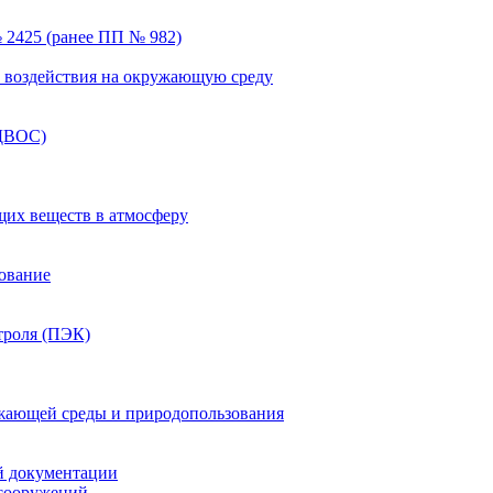
 2425 (ранее ПП № 982)
ка воздействия на окружающую среду
(ДВОС)
щих веществ в атмосферу
зование
троля (ПЭК)
жающей среды и природопользования
й документации
 сооружений