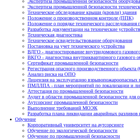
Экспертиза промышленной безопасности оборудов
Экспертиза промышленной безопасности техническ
Техническое обследование крыши (кровли) здания
Положение о производственном контроле (ППК)
Положение о порядке технического расследования
Разработка документации на технические устройст
Техническая диагностика
Техническое освидетельствование оборудования
Постановка на учет технического устройства
ВДГО - диагностирование внутридомового газовог
ВКГО - диагностика внутриквартирного газового о
Сертификат промышленной безопасности
Регистрация опасного производственного объекта 
Анализ риска на ОПО
Лицензия на эксплуатацию взрывопожароопасных 
ПМЛЛПА - план мероприятий по локализации и лик
Аттестация по промышленной безопасности
Аудит в области промышленной безопасности для 
Аутсорсинг промышленной безопасности
Выполнение требований МОЭК
Разработка плана ликвидации аварийных разливов
Обучение
Корпоративный университет на аутсорсинге
Обучение по экологической безопасности
Обучение по промышленной безопасности