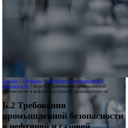
Главная
>
Обучение
>
Обучение по промышленной
безопасности
>
Курс Б.2 Требования промышленной
безопасности в нефтяной и газовой промышленности
Б.2 Требования
промышленной безопасности
в нефтяной и газовой