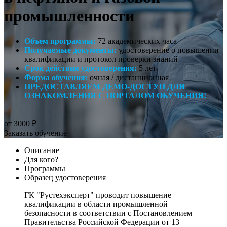
промышленности
Объем программы:
72 академических часа
Получаемые документы:
удостоверение о повышении
квалификации и протокол проверки знаний
Срок действия удостоверения:
5 лет
Форма обучения:
очная / дистанционная
ПРЕДОСТАВЛЯЕМ ДЕМО-ДОСТУП ДЛЯ
ОЗНАКОМЛЕНИЯ С ПОРТАЛОМ ОБУЧЕНИЯ!
от 3000 ₽
Заказать обучение
Описание
Для кого?
Программы
Образец удостоверения
ГК "Рустехэксперт" проводит повышение
квалификации в области промышленной
безопасности в соответствии с Постановлением
Правительства Российской Федерации от 13