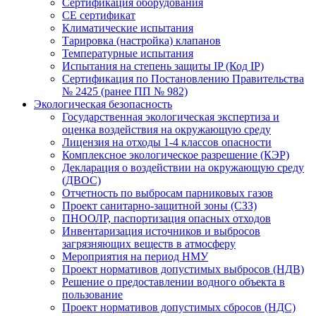
Сертификация оборудования
CE cертификат
Климатические испытания
Тарировка (настройка) клапанов
Температурные испытания
Испытания на степень защиты IP (Код IP)
Сертификация по Постановлению Правительства
№ 2425 (ранее ПП № 982)
Экологическая безопасность
Государственная экологическая экспертиза и
оценка воздействия на окружающую среду
Лицензия на отходы 1-4 классов опасности
Комплексное экологическое разрешение (КЭР)
Декларация о воздействии на окружающую среду
(ДВОС)
Отчетность по выбросам парниковых газов
Проект санитарно-защитной зоны (СЗЗ)
ПНООЛР, паспортизация опасных отходов
Инвентаризация источников и выбросов
загрязняющих веществ в атмосферу
Мероприятия на период НМУ
Проект нормативов допустимых выбросов (НДВ)
Решение о предоставлении водного объекта в
пользование
Проект нормативов допустимых сбросов (НДС)