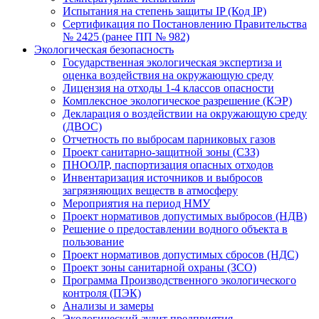
Испытания на степень защиты IP (Код IP)
Сертификация по Постановлению Правительства
№ 2425 (ранее ПП № 982)
Экологическая безопасность
Государственная экологическая экспертиза и
оценка воздействия на окружающую среду
Лицензия на отходы 1-4 классов опасности
Комплексное экологическое разрешение (КЭР)
Декларация о воздействии на окружающую среду
(ДВОС)
Отчетность по выбросам парниковых газов
Проект санитарно-защитной зоны (СЗЗ)
ПНООЛР, паспортизация опасных отходов
Инвентаризация источников и выбросов
загрязняющих веществ в атмосферу
Мероприятия на период НМУ
Проект нормативов допустимых выбросов (НДВ)
Решение о предоставлении водного объекта в
пользование
Проект нормативов допустимых сбросов (НДС)
Проект зоны санитарной охраны (ЗСО)
Программа Производственного экологического
контроля (ПЭК)
Анализы и замеры
Экологический аудит предприятия